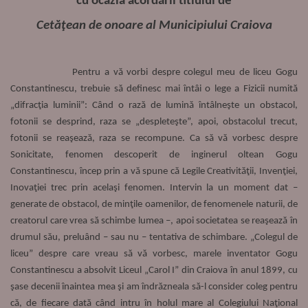
cu ocazia acordării titlului de
Cetăţean de onoare al Municipiului Craiova
Pentru a vă vorbi despre colegul meu de liceu Gogu
Constantinescu, trebuie să definesc mai întâi o lege a Fizicii numită
„difracţia luminii”: Când o rază de lumină întâlneşte un obstacol,
fotonii se desprind, raza se „despleteşte”, apoi, obstacolul trecut,
fotonii se reaşează, raza se recompune. Ca să vă vorbesc despre
Sonicitate, fenomen descoperit de inginerul oltean Gogu
Constantinescu, încep prin a vă spune că Legile Creativităţii, Invenţiei,
Inovaţiei trec prin acelaşi fenomen. Intervin la un moment dat –
generate de obstacol, de minţile oamenilor, de fenomenele naturii, de
creatorul care vrea să schimbe lumea –, apoi societatea se reaşează în
drumul său, preluând – sau nu – tentativa de schimbare. „Colegul de
liceu” despre care vreau să vă vorbesc, marele inventator Gogu
Constantinescu a absolvit Liceul „Carol I” din Craiova în anul 1899, cu
şase decenii înaintea mea şi am îndrăzneala să-l consider coleg pentru
că, de fiecare dată când intru în holul mare al Colegiului Naţional