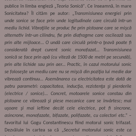
publice în limba engleză „
Teoria Sonică”
. Ce înseamnă, în mare
Sonicitatea? Îl cităm pe autor: „
Transmisiunea energiei prin
unde sonice se face prin unde logitudinale care circulă într-un
mediu lichid. Vibraţiile se produc fie prin pistoane care se mişcă
alternativ într-un cilindru, fie prin diafragme care oscilează sau
prin alte mijloace... O undă care circulă printr-o ţeavă poate fi
considerată drept curent sonic monofazat... Transmisiunea
sonică se face prin apă (cu viteză de 1500 de metri pe secundă),
prin alte lichide sau prin aer... Practic, în cazul motorului sonic
se foloseşte un mediu care nu se mişcă din poziţia lui medie dar
vibrează continuu... Asemănarea cu electricitatea este dată de
patru parametri: capacitatea, inducţia, rezistenţa şi pierderile
(electrice / sonice)... Concret, motoarele sonice constau din
pistoane ce vibrează şi piese mecanice care se învârtesc; mai
uşoare şi mai ieftine decât cele electrice, pot fi sincrone,
asincrone, monofazate, bifazate, polifazate, cu colectori etc
.” –
favoritul lui Gogu Constantinescu fiind motorul sonic trifazat.
Dezvăluie în cartea sa că „
Secretul motorului sonic este ca