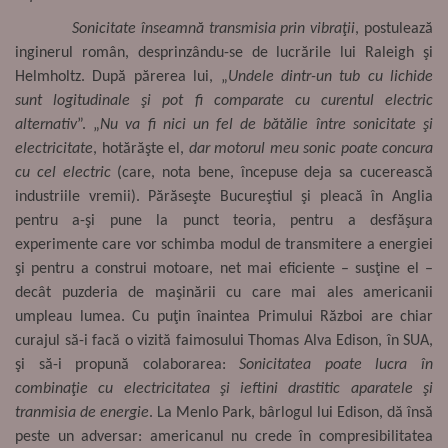
Sonicitate înseamnă transmisia prin vibraţii
, postulează
inginerul român, desprinzându-se de lucrările lui Raleigh şi
Helmholtz. După părerea lui, „
Undele dintr-un tub cu lichide
sunt logitudinale şi pot fi comparate cu curentul electric
alternativ
”. „
Nu va fi nici un fel de bătălie între sonicitate şi
electricitate
, hotărăşte el,
dar motorul meu sonic poate concura
cu cel electric
(care, nota bene, începuse deja sa cucerească
industriile vremii). Părăseşte Bucureştiul şi pleacă în Anglia
pentru a-şi pune la punct teoria, pentru a desfăşura
experimente care vor schimba modul de transmitere a energiei
şi pentru a construi motoare, net mai eficiente – susţine el –
decât puzderia de maşinării cu care mai ales americanii
umpleau lumea. Cu puţin înaintea Primului Război are chiar
curajul să-i facă o vizită faimosului Thomas Alva Edison, în SUA,
şi să-i propună colaborarea:
Sonicitatea poate lucra în
combinaţie cu electricitatea şi ieftini drastitic aparatele şi
tranmisia de energie
. La Menlo Park, bârlogul lui Edison, dă însă
peste un adversar: americanul nu crede în compresibilitatea