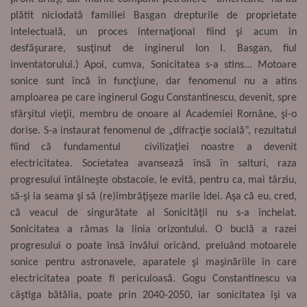
plătit niciodată familiei Basgan drepturile de proprietate
intelectuală, un proces internaţional fiind şi acum în
desfăşurare, susţinut de inginerul Ion I. Basgan, fiul
inventatorului.) Apoi, cumva, Sonicitatea s-a stins... Motoare
sonice sunt încă în funcţiune, dar fenomenul nu a atins
amploarea pe care inginerul Gogu Constantinescu, devenit, spre
sfârşitul vieţii, membru de onoare al Academiei Române, şi-o
dorise. S-a instaurat fenomenul de „difracţie socială”, rezultatul
fiind că fundamentul civilizaţiei noastre a devenit
electricitatea. Societatea avansează însă în salturi, raza
progresului întâlneşte obstacole, le evită, pentru ca, mai târziu,
să-şi ia seama şi să (re)îmbrăţişeze marile idei. Aşa că eu, cred,
că veacul de singurătate al Sonicităţii nu s-a încheiat.
Sonicitatea a rămas la linia orizontului. O buclă a razei
progresului o poate însă învălui oricând, preluând motoarele
sonice pentru astronavele, aparatele şi maşinăriile în care
electricitatea poate fi periculoasă. Gogu Constantinescu va
câştiga bătălia, poate prin 2040-2050, iar sonicitatea îşi va