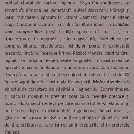
preluat citatul din cartea „
Inginerul Gogu Constantinescu, un
savant de dimensiune planetară
”, autori Alexandru Măruţă şi
Sorin Mihăilescu, apărută la Editura Contrast). Tânărul oltean
Gogu Constantinescu are încă din facultate ideea că
lichidele
sunt compresibile
(deşi tradiţia spunea că nu – şi se
transformase în dogmă) şi, în consecinţă, bazându-se pe
compresibilitate, elasticitatea lichidelor poate fi exploatată
mecanic. Încă nu începuse Primul Război Mondial când tânărul
inginer se lansa în experimente originale, în construirea de
aparate sonice şi în elaborarea unei teorii care, cum spuneam,
îl va catapulta pe la mijlocul deceniului al treilea al secolului XX
în areopagul figurilor ilustre ale Cunoaşterii.
Motorul sonic
va fi
obiectul de cercetare de căpătâi al inginerului Constantinescu
şi, dacă la început se prezintă doar ca o invenţie precoce şi
bizară, după setul de legi pe care cu încetul le va elabora şi,
mai ales, după experimentele ingenioase, Sonicitatea îşi
găseşte loc la masa festivă a lumii ca o ştiinţă originală şi unică,
de sine stătătoare, care îşi reclamă drepturile ei
î
n creierele
Sapiens
.