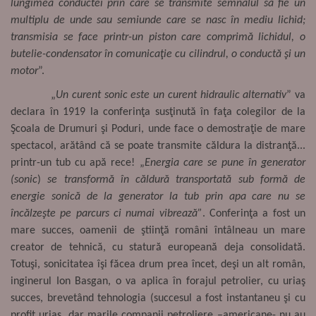
lungimea conductei prin care se transmite semnalul să fie un
multiplu de unde sau semiunde care se nasc în mediu lichid;
transmisia se face printr-un piston care comprimă lichidul, o
butelie-condensator în comunicaţie cu cilindrul, o conductă şi un
motor
”.
„
Un curent sonic este un curent hidraulic alternativ
” va
declara în 1919 la conferinţa susţinută în faţa colegilor de la
Şcoala de Drumuri şi Poduri, unde face o demostraţie de mare
spectacol, arătând că se poate transmite căldura la distranţă...
printr-un tub cu apă rece! „
Energia care se pune în generator
(sonic
)
se transformă în căldură transportată sub formă de
energie sonică de la generator la tub prin apa care nu se
încălzeşte pe parcurs ci numai vibrează”
.
Conferinţa a fost un
mare succes, oamenii de ştiinţă români întâlneau un mare
creator de tehnică, cu statură europeană deja consolidată.
Totuşi, sonicitatea îşi făcea drum prea încet, deşi un alt român,
inginerul Ion Basgan, o va aplica în forajul petrolier, cu uriaş
succes, brevetând tehnologia (succesul a fost instantaneu şi cu
profit uriaş, dar marile companii petroliere –americane- nu au