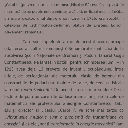
„Carol I” (pe vremea mea se numea „Nicolae Bălcescu”), o placă de
marmură de pe perete îmi reaminteşte că aici, în liceul meu, a învăţat
un mare creator, unul dintre uriaşii care, în 1926, era socotit în
categoria de „schimbători-de-lume”, alături de Einstein, Edison,
Alexander Graham Bell...
Care sunt faptele de arme ale acestui acum aproape
uitat erou al culturii româneşti? Nenumărate sunt, căci de la
absolvirea Şcolii Naţionale de Drumuri şi Poduri, tânărul Gogu
Constantinescu s-a lansat în bătălii pentru schimbarea lumii – în
1913 avea deja 13 brevete de invenţii, ocupându-se, între
altele, de perfecţionări ale motorului clasic, de betonul din
construcţiile de poduri dar, înainte de orice, de ceea ce istoria
va numi
Teoria Sonicităţii
. De unde i s-a tras marea idee? De la
lecţiile de pian pe care i le dăduse mama lui şi de la cele de
matematică ale profesorului Gheorghe Constantinescu, tatăl
său şi director al Liceului „Carol I”. Va scrie mai târziu că
„
Vibraţiunile muzicale sunt o problemă de transmisiune de
energie
” şi că ele „
pot fi transformate în energie mecanică
” (am