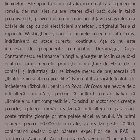
lichidelor, este opac la demonstraţia matematică a inginerului
român, dar mai ales nu are interes să-şi bată cuie în talpă
promovând (şi provocând) un nou concurent (avea şi aşa destulă
bătaie de cap cu doi electricieni americani, originalul Tesla şi
rapacele Westinghouse, care, în numele curentului alternativ,
îndrăzniseră să atace curentul continuu). Aşa că nu este
interesat de propunerile românului. Dezamăgit, Gogu
Constantinescu se întoarce în Anglia, găseşte un loc în care să-şi
continue experimentele; primeşte o mulţime de vizite de la
confraţi şi industriaşi dar se izbeşte mereu de prejudecata că
„lichidele nu sunt compresibile”. Norocul îi va surâde înainte de
încheierea războiului, pentru că
Royal Air Force
are nevoie de o
mitralieră specială şi pentru că militarii nu au habar că
„lichidele nu sunt compresibile”. Folosind un motor sonic creaţie
proprie, inginerul român realizează „mitraliera cu pas” care
poate trimite gloanţe printre palele elicei avionului. Va primi
comenzi pentru 50.000 de aparate, va realiza peste 40.000,
contribuind decisiv, după părerea experiţilor de la RAF, la
scurtarea războiului. Are deja statură, ceea ce îi permite să