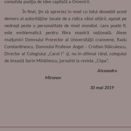
consolida poziţia de idee capitală a Omenirii.
Î
n final, ţin să apreciez
î
n mod cu totul deosebit acest
demers al autorităţilor locale de a ridica vălul uitării, aşezat pe
nedrept peste o personalitate de nivel mondial, care poate fi,
este emblematică pentru fibra noastră naţională. Alese
mulţumiri Domnului Prorector al Universităţii craiovene, Radu
Constantinescu, Domnului Profesor Angel – Cristian Stăiculescu,
Director al Colegiului „Carol I” şi, nu
î
n ultimul rând, colegului
de breaslă Sorin Mihăilescu, jurnalist la revista „Clipa”.
Alexandru
Mironov
30 mai 2019