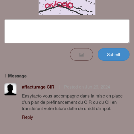
Submit
1 Message
affacturage CIR
|
Posted on Jun 26, 2024
Easyfacto vous accompagne dans la mise en place
d'un plan de préfinancement du CIR ou du CII en
transférant votre future dette de crédit d'impôt.
Reply