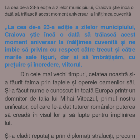
La cea de-a 23-a ediție a zilelor municipiului, Craiova știe încă o
dată să trăiască acest moment aniversar la înălțimea cuvenită
„
La cea de-a 23-a ediție a zilelor municipiului,
Craiova știe încă o dată să trăiască acest
moment aniversar la înălțimea cuvenită și ne
îmbie să privim cu respect către trecut și către
marile sale figuri, dar și să îmbrățișăm, cu
prețuire și încredere, viitorul.
Din cele mai vechi timpuri, cetatea noastră și-
a făurit faima prin faptele și operele oamenilor săi.
Și-a făcut numele cunoscut în toată Europa printr-un
domnitor de talia lui Mihai Viteazul, primul nostru
unificator, cel care le-a dat tuturor românilor puterea
să creadă în visul lor și să lupte pentru împlinirea
lui.
Și-a clădit reputația prin diplomați străluciți, precum