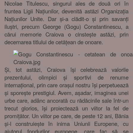
Nicolae Titulescu, singurul ales de două ori în
fruntea Ligii Națiunilor, devenită astăzi Organizația
Națiunilor Unite. Dar și-a clădit-o și prin savanți
iluștri, precum George (Gogu) Constantinescu, a
cărui memorie Craiova o cinstește astăzi, prin
decernarea titlului de cetățean de onoare.
Și, tot astăzi, Craiova își celebrează valorile
prezentului, olimpici și sportivi de renume
internațional, prin care orașul nostru își perpetuează
și sporește prestigiul. Avem, așadar, imaginea unei
urbe care, adânc ancorată cu rădăcinile sale într-un
trecut glorios, își proiectează un viitor la fel de
promițător. Un viitor pe care, de peste 12 ani, Bănia
și-l construiește în inima Uniunii Europene, cu
ajutorul fondurilor europene, care fac să se