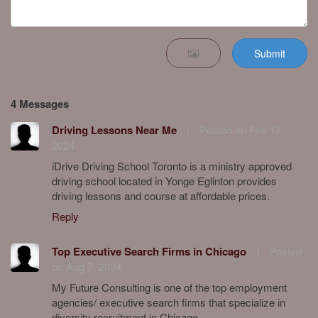
Submit
4 Messages
Driving Lessons Near Me
|
Posted on Feb 17,
2024
iDrive Driving School Toronto is a ministry approved
driving school located in Yonge Eglinton provides
driving lessons and course at affordable prices.
Reply
Top Executive Search Firms in Chicago
|
Posted
on Aug 7, 2024
My Future Consulting is one of the top employment
agencies/ executive search firms that specialize in
diversity recruitment in Chicago.