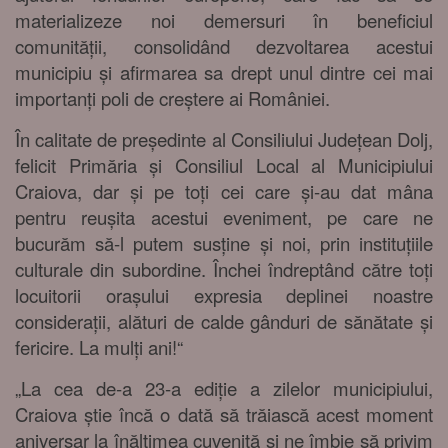
materializeze noi demersuri în beneficiul
comunității, consolidând dezvoltarea acestui
municipiu și afirmarea sa drept unul dintre cei mai
importanți poli de creștere ai României.
În calitate de președinte al Consiliului Județean Dolj,
felicit Primăria și Consiliul Local al Municipiului
Craiova, dar și pe toți cei care și-au dat mâna
pentru reușita acestui eveniment, pe care ne
bucurăm să-l putem susține și noi, prin instituțiile
culturale din subordine. Închei îndreptând către toți
locuitorii orașului expresia deplinei noastre
considerații, alături de calde gânduri de sănătate și
fericire. La mulți ani!“
„
La cea de-a 23-a ediție a zilelor municipiului,
Craiova știe încă o dată să trăiască acest moment
aniversar la înălțimea cuvenită și ne îmbie să privim