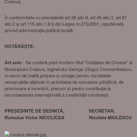
Craiova;
În conformitate cu prevederile art.36 alin.8, art.45 alin.3, art.61
alin.2 și art.115 alin.1 lit.b din Legea nr.215/2001, republicată,
privind administrația publică locală;
HOTĂRĂȘTE:
Art.unic
- Se conferă post-mortem titlul "Cetățean de Onoare" al
Municipiului Craiova, inginerului George (Gogu) Constantinescu,
în semn de înaltă prețuire și omagiu pentru rezultatele
remarcabile obținute în activitatea de cercetare științifică, de
promovare a inventicii, precum și pentru contribuția la
recunoașterea internațională a creativității românești.
PREȘEDINTE DE ȘEDINȚĂ, SECRETAR,
Romulus Victor NICOLICEA Nicoleta MIULESCU