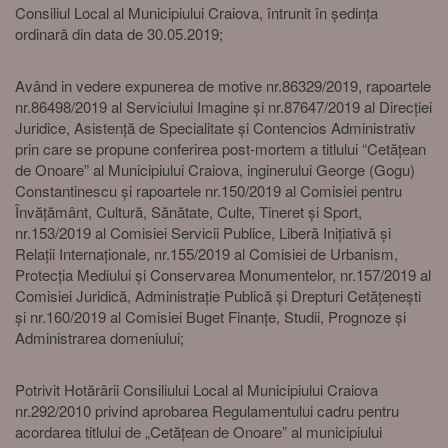
Consiliul Local al Municipiului Craiova, întrunit în ședința
ordinară din data de 30.05.2019;
Având in vedere expunerea de motive nr.86329/2019, rapoartele
nr.86498/2019 al Serviciului Imagine și nr.87647/2019 al Direcției
Juridice, Asistență de Specialitate și Contencios Administrativ
prin care se propune conferirea post-mortem a titlului “Cetățean
de Onoare” al Municipiului Craiova, inginerului George (Gogu)
Constantinescu și rapoartele nr.150/2019 al Comisiei pentru
Învățământ, Cultură, Sănătate, Culte, Tineret și Sport,
nr.153/2019 al Comisiei Servicii Publice, Liberă Inițiativă și
Relații Internaționale, nr.155/2019 al Comisiei de Urbanism,
Protecția Mediului și Conservarea Monumentelor, nr.157/2019 al
Comisiei Juridică, Administrație Publică și Drepturi Cetățenești
și nr.160/2019 al Comisiei Buget Finanțe, Studii, Prognoze și
Administrarea domeniului;
Potrivit Hotărârii Consiliului Local al Municipiului Craiova
nr.292/2010 privind aprobarea Regulamentului cadru pentru
acordarea titlului de „Cetățean de Onoare” al municipiului