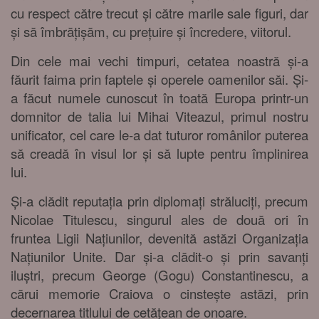
cu respect către trecut și către marile sale figuri, dar
și să îmbrățișăm, cu prețuire și încredere, viitorul.
Din cele mai vechi timpuri, cetatea noastră și-a
făurit faima prin faptele și operele oamenilor săi. Și-
a făcut numele cunoscut în toată Europa printr-un
domnitor de talia lui Mihai Viteazul, primul nostru
unificator, cel care le-a dat tuturor românilor puterea
să creadă în visul lor și să lupte pentru împlinirea
lui.
Și-a clădit reputația prin diplomați străluciți, precum
Nicolae Titulescu, singurul ales de două ori în
fruntea Ligii Națiunilor, devenită astăzi Organizația
Națiunilor Unite. Dar și-a clădit-o și prin savanți
iluștri, precum George (Gogu) Constantinescu, a
cărui memorie Craiova o cinstește astăzi, prin
decernarea titlului de cetățean de onoare.