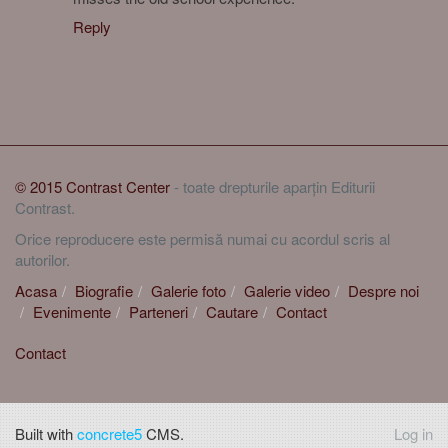
Reply
© 2015 Contrast Center
- toate drepturile aparțin Editurii
Contrast.
Orice reproducere este permisă numai cu acordul scris al
autorilor.
Acasa
Biografie
Galerie foto
Galerie video
Despre noi
Evenimente
Parteneri
Cautare
Contact
Contact
Built with
concrete5
CMS.
Log in